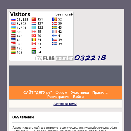
САЙТ "ДЕГУ-ру"
Форум
Участники
Правила
Регистрация
Войти
Активные темы
Объявление
Адрес нашего сайта в интернете дегу-ру.рф или www.degu-ru.narod.ru
ВНИМАНИЕ!!! При регистрации на форуме пароль для входа в