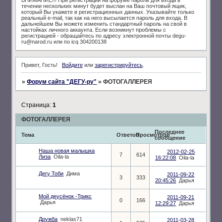
течении нескольких минут будет выслан на Ваш почтовый ящик,
который Вы укажете в регистрационных данных. Указывайте только
реальный e-mail, так как на него высылается пароль для входа. В
дальнейшем Вы можете изменить стандартный пароль на свой в
настойках личного аккаунта. Если возникнут проблемы с
регистрацией - обращайтесь по адресу электронной почты degu-
ru@narod.ru или по icq 304200138
Привет, Гость!
Войдите
или
зарегистрируйтесь
.
»
Форум сайта "ДЕГУ-ру"
»
ФОТОГАЛЛЕРЕЯ
Страница:
1
ФОТОГАЛЛЕРЕЯ
Последнее
Тема
Ответов
Просмотров
сообщение
Наша новая малышка
2012-02-25
7
614
Лиза
Oila-la
16:22:08
Oila-la
Дегу Тоби
Дима
2011-09-22
3
333
20:45:26
Дарья
Мой деусёнок -Трикс
2011-09-21
0
166
Дарья
12:29:27
Дарья
Дружба
neklas71
2011-03-28