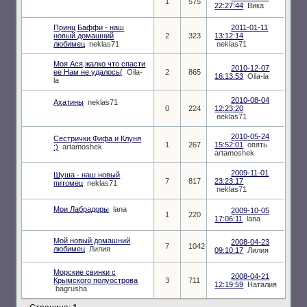
1
575
22:27:44
Вика
Принц Баффи - наш
2011-01-11
новый домашний
2
323
13:12:14
любимец
neklas71
neklas71
Моя Ася,жалко что спасти
2010-12-07
ее Нам не удалось(
Oila-
2
865
16:13:53
Oila-la
la
2010-08-04
Ахатины
neklas71
0
224
12:23:20
neklas71
2010-05-24
Сестрички Фифа и Клуня
1
267
15:52:01
опять
:)
artamoshek
artamoshek
2009-11-01
Шуша - наш новый
7
817
23:23:17
питомец
neklas71
neklas71
Мои Лабрадоры
lana
2009-10-05
1
220
17:06:11
lana
Мой новый домашний
2008-04-23
7
1042
любимец
Лилия
09:10:17
Лилия
Морские свинки с
2008-04-21
Крымского полуострова
3
711
12:19:59
Наталия
bagrusha