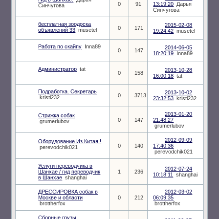
0
91
13:19:20
Дарья
Синчугова
Синчугова
бесплатная зоодоска
2015-02-08
0
171
объявлений 33
musetel
19:24:42
musetel
Работа по скайпу
Inna89
2014-06-05
0
147
18:20:19
Inna89
Администратор
tat
2013-10-28
0
158
16:00:18
tat
Подработка. Секретарь
2013-10-02
0
3713
kristi232
23:32:53
kristi232
2013-01-20
Стрижка собак
0
147
21:48:27
grumerlubov
grumerlubov
2012-09-09
Оборудование Из Китая !
0
140
17:40:36
perevodchik021
perevodchik021
Услуги переводчика в
2012-07-24
Шанхае / гид переводчик
1
236
10:18:11
shanghai
в Шанхае
shanghai
ДРЕССИРОВКА собак в
2012-03-02
Москве и области
0
212
06:09:35
brottherfox
brottherfox
Сборные грузы.