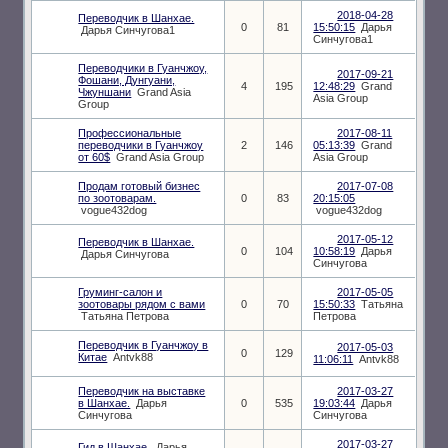
2018-04-28
Переводчик в Шанхае.
0
81
15:50:15
Дарья
Дарья Синчугова1
Синчугова1
Переводчики в Гуанчжоу,
2017-09-21
Фошани, Дунгуани,
4
195
12:48:29
Grand
Чжуншани
Grand Asia
Asia Group
Group
Профессиональные
2017-08-11
переводчики в Гуанчжоу
2
146
05:13:39
Grand
от 60$
Grand Asia Group
Asia Group
Продам готовый бизнес
2017-07-08
по зоотоварам.
0
83
20:15:05
vogue432dog
vogue432dog
2017-05-12
Переводчик в Шанхае.
0
104
10:58:19
Дарья
Дарья Синчугова
Синчугова
Груминг-салон и
2017-05-05
зоотовары рядом с вами
0
70
15:50:33
Татьяна
Татьяна Петрова
Петрова
Переводчик в Гуанчжоу в
2017-05-03
0
129
Китае
Antvk88
11:06:11
Antvk88
Переводчик на выставке
2017-03-27
в Шанхае.
Дарья
0
535
19:03:44
Дарья
Синчугова
Синчугова
2017-03-27
Гид в Шанхае.
Дарья