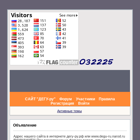
САЙТ "ДЕГУ-ру"
Форум
Участники
Правила
Регистрация
Войти
Активные темы
Объявление
Адрес нашего сайта в интернете дегу-ру.рф или www.degu-ru.narod.ru
ВНИМАНИЕ!!! При регистрации на форуме пароль для входа в