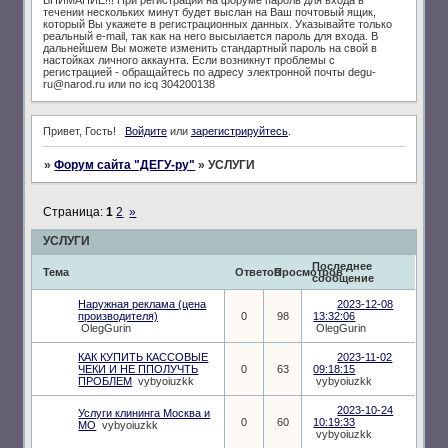
течении нескольких минут будет выслан на Ваш почтовый ящик,
который Вы укажете в регистрационных данных. Указывайте только
реальный e-mail, так как на него высылается пароль для входа. В
дальнейшем Вы можете изменить стандартный пароль на свой в
настойках личного аккаунта. Если возникнут проблемы с
регистрацией - обращайтесь по адресу электронной почты degu-
ru@narod.ru или по icq 304200138
Привет, Гость!
Войдите
или
зарегистрируйтесь
.
»
Форум сайта "ДЕГУ-ру"
»
УСЛУГИ
Страница:
1
2
»
УСЛУГИ
Последнее
Тема
Ответов
Просмотров
сообщение
Наружная реклама (цена
2023-12-08
производителя)
0
98
13:32:06
OlegGurin
OlegGurin
КАК КУПИТЬ КАССОВЫЕ
2023-11-02
ЧЕКИ И НЕ ППОЛУЧТЬ
0
63
09:18:15
ПРОБЛЕМ
vybyoiuzkk
vybyoiuzkk
2023-10-24
Услуги клининга Москва и
0
60
10:19:33
МО
vybyoiuzkk
vybyoiuzkk