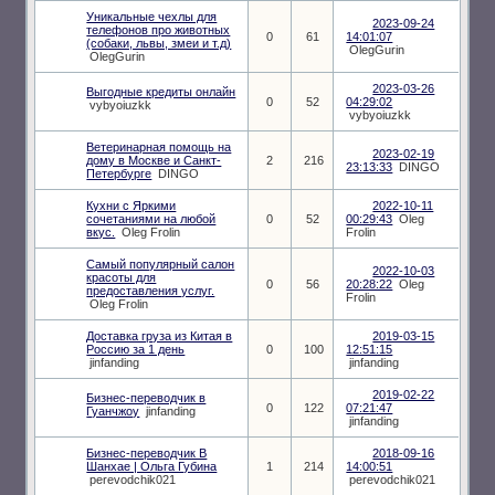
Уникальные чехлы для
2023-09-24
телефонов про животных
0
61
14:01:07
(собаки, львы, змеи и т.д)
OlegGurin
OlegGurin
2023-03-26
Выгодные кредиты онлайн
0
52
04:29:02
vybyoiuzkk
vybyoiuzkk
Ветеринарная помощь на
2023-02-19
дому в Москве и Санкт-
2
216
23:13:33
DINGO
Петербурге
DINGO
Кухни с Яркими
2022-10-11
сочетаниями на любой
0
52
00:29:43
Oleg
вкус.
Oleg Frolin
Frolin
Самый популярный салон
2022-10-03
красоты для
0
56
20:28:22
Oleg
предоставления услуг.
Frolin
Oleg Frolin
Доставка груза из Китая в
2019-03-15
Россию за 1 день
0
100
12:51:15
jinfanding
jinfanding
2019-02-22
Бизнес-переводчик в
0
122
07:21:47
Гуанчжоу
jinfanding
jinfanding
Бизнес-переводчик В
2018-09-16
Шанхае | Ольга Губина
1
214
14:00:51
perevodchik021
perevodchik021